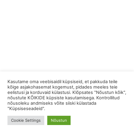
Kasutame oma veebisaidil küpsiseid, et pakkuda teile
kõige asjakohasemat kogemust, pidades meeles teie
eelistusi ja korduvaid külastusi. Klõpsates "Nõustun kõik",
nõustute KÕIKIDE küpsiste kasutamisega. Kontrollitud
nõusoleku andmiseks võite siiski külastada
"Küpsiseseadeid".
Cookie Settings
Nõustun