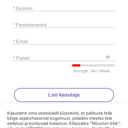
* Eesnimi
* Perekonnanimi
* Email
* Parool
Strength: Very Weak
Loo kasutaja
Kas oled juba varem teinud kasutaja?
Log sisse
Kasutame oma veebisaidil küpsiseid, et pakkuda teile
kõige asjakohasemat kogemust, pidades meeles teie
eelistusi ja korduvaid külastusi. Klõpsates "Nõustun kõik",