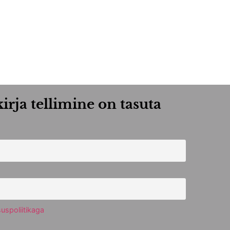
irja tellimine on tasuta
uspoliitikaga