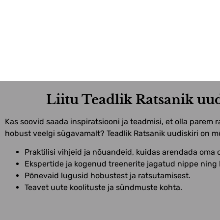
Liitu Teadlik Ratsanik uud
Kas soovid saada inspiratsiooni ja teadmisi, et olla parem 
hobust veelgi sügavamalt? Teadlik Ratsanik uudiskiri on mõ
Praktilisi vihjeid ja nõuandeid, kuidas arendada oma o
Ekspertide ja kogenud treenerite jagatud nippe ning
Põnevaid lugusid hobustest ja ratsutamisest.
Teavet uute koolituste ja sündmuste kohta.