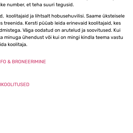
ike number, et teha suuri tegusid.
 koolitajaid ja lihtsalt hobusehuvilisi. Saame üksteisele
 treenida. Kersti püüab leida erinevaid koolitajaid, kes
dmistega. Väga oodatud on arutelud ja soovitused. Kui
 võta minuga ühendust või kui on mingi kindla teema vastu
ida koolitaja.
NFO & BRONEERIMINE
IKOOLITUSED