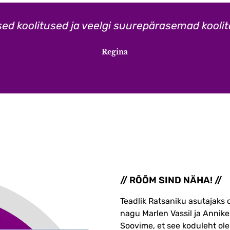
d koolitused ja veelgi suurepärasemad koolita
Regina
// RÕÕM SIND NÄHA! //
Teadlik Ratsaniku asutajaks 
nagu Marlen Vassil ja Annike
Soovime, et see koduleht olek