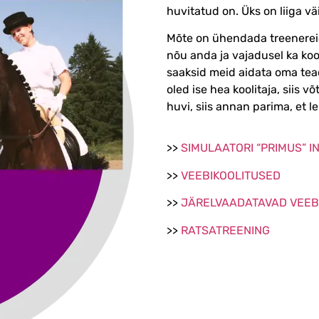
huvitatud on. Üks on liiga vä
Mõte on ühendada treenereid,
nõu anda ja vajadusel ka koos
saaksid meid aidata oma tea
oled ise hea koolitaja, siis
huvi, siis annan parima, et le
>>
SIMULAATORI “PRIMUS” I
>>
VEEBIKOOLITUSED
>>
JÄRELVAADATAVAD VEEB
>>
RATSATREENING