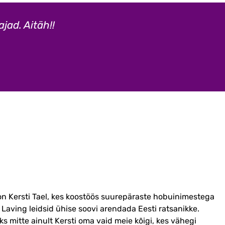
jad. Aitäh!!
on Kersti Tael, kes koostöös suurepäraste hobuinimestega
 Laving leidsid ühise soovi arendada Eesti ratsanikke.
s mitte ainult Kersti oma vaid meie kõigi, kes vähegi