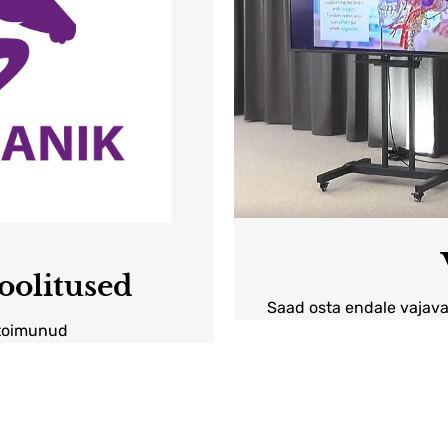
oolitused
Saad osta endale vajava
 toimunud