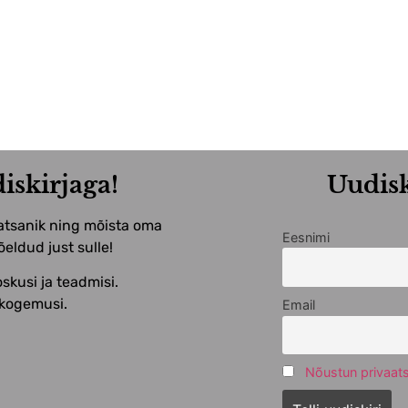
iskirjaga!
Uudisk
ratsanik ning mõista oma
Eesnimi
eldud just sulle!
skusi ja teadmisi.
 kogemusi.
Email
Nõustun privaats