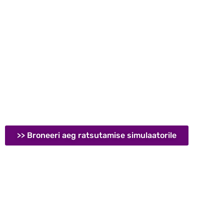
// AITAME SUL OLLA TEADLIK RATSANIK //
Ratsutamise sim
koolitused & tr
Meie missioon on tuua teadmisi ja teadlikust Eesti hobuini
>> Broneeri aeg ratsutamise simulaatorile