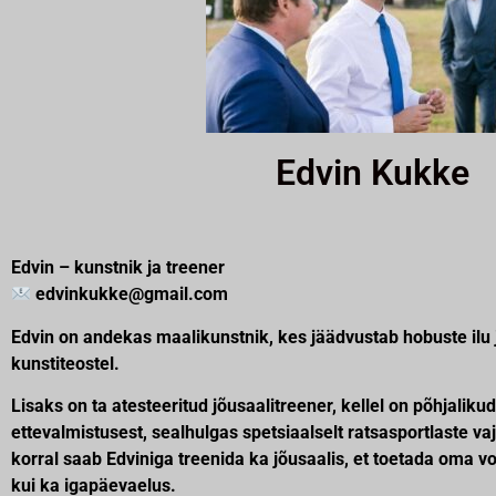
Edvin Kukke
Edvin – kunstnik ja treener
edvinkukke@gmail.com
Edvin on andekas maalikunstnik, kes jäädvustab hobuste ilu 
kunstiteostel.
Lisaks on ta atesteeritud jõusaalitreener, kellel on põhjaliku
ettevalmistusest, sealhulgas spetsiaalselt ratsasportlaste va
korral saab Edviniga treenida ka jõusaalis, et toetada oma vor
kui ka igapäevaelus.