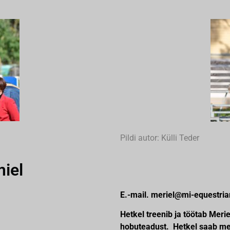
Pildi autor: Külli Teder
iel
E.-mail. meriel@mi-equestri
Hetkel treenib ja töötab Merie
hobuteadust. Hetkel saab me