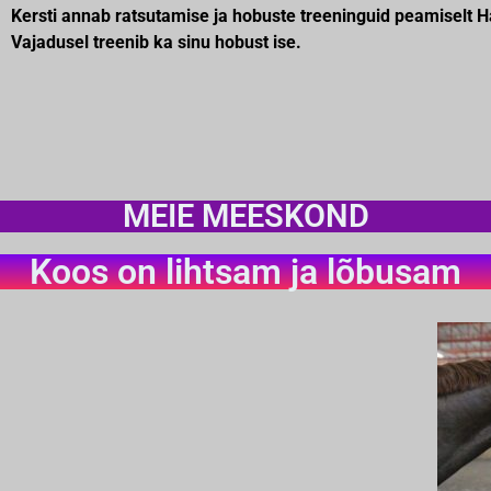
Kersti annab ratsutamise ja hobuste treeninguid peamiselt 
Vajadusel treenib ka sinu hobust ise.
MEIE MEESKOND
Koos on lihtsam ja lõbusam