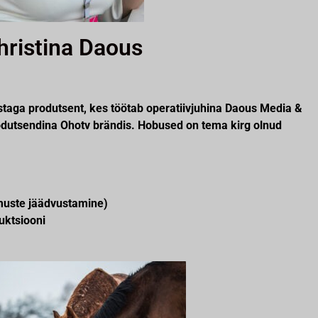
hristina Daous
ustaga produtsent, kes töötab operatiivjuhina Daous Media &
rodutsendina Ohotv brändis. Hobused on tema kirg olnud
dmuste jäädvustamine)
uktsiooni