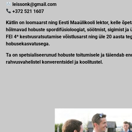
leissonk@gmail.com
+372 521 1607
Kätlin on loomaarst ning Eesti Maaülikooli lektor, kelle õ
hõlmavad hobuste spordifüsioloogiat, söötmist, sigimist ja 
FEI 4* kestvusratsutamise võistlusarst ning üle 20 aasta t
hobusekasvatusega.
Ta on spetsialiseerunud hobuste toitumisele ja täiendab en
rahvusvahelistel konverentsidel ja koolitustel.