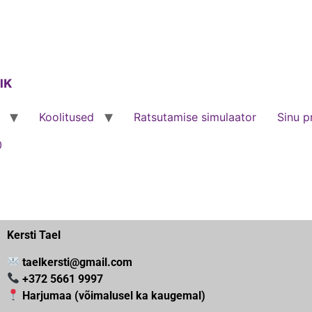
Koolitused
Ratsutamise simulaator
Sinu pr
0
Kersti Tael
taelkersti@gmail.com
+372 5661 9997
Harjumaa (võimalusel ka kaugemal)