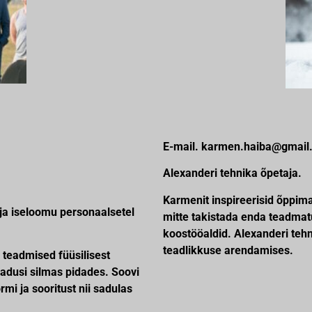
E-mail. karmen.haiba@gmail
Alexanderi tehnika õpetaja.
Karmenit inspireerisid õppim
ja iseloomu personaalsetel
mitte takistada enda teadmat
koostööaldid. Alexanderi tehn
teadlikkuse arendamises.
d teadmised füüsilisest
jadusi silmas pidades. Soovi
mi ja sooritust nii sadulas