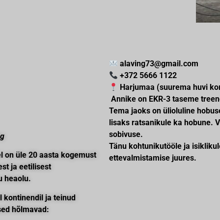
alaving73@gmail.com
+372 5666 1122
Harjumaa (suurema huvi kor
Annike on EKR-3 taseme treener
Tema jaoks on ülioluline hobuse
lisaks ratsanikule ka hobune. 
sobivuse.
ng
Tänu kohtunikutööle ja isikliku
el on üle 20 aasta kogemust
ettevalmistamise juures.
st ja eetilisest
u heaolu.
kontinendil ja teinud
used hõlmavad: