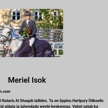
Meriel Isok
an.com
l Kataris Al Shaqab tallides. Ta on õppinu Hartpury Ülikoolis
id aidata ja juhendada weebi keskonnas. Vahel satub ka