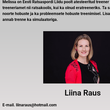
Melissa on Eesti Ratsaspordi Liidu poolt atesteeritud treene
treeneriamet nii ratsakoolis, kui ka olnud eratreeneriks. Ta 
noorte hobuste ja ka probleemsete hobuste treenimisel. Lisak
annab trenne ka simulaatoriga.
Liina Raus
E-mail. liinaraus@hotmail.com