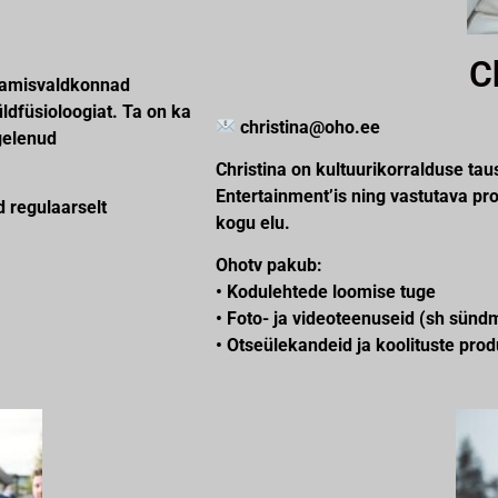
C
petamisvaldkonnad
üldfüsioloogiat. Ta on ka
christina@oho.ee
egelenud
Christina on kultuurikorralduse ta
Entertainment’is ning vastutava p
d regulaarselt
kogu elu.
Ohotv pakub:
• Kodulehtede loomise tuge
• Foto- ja videoteenuseid (sh sün
• Otseülekandeid ja koolituste prod