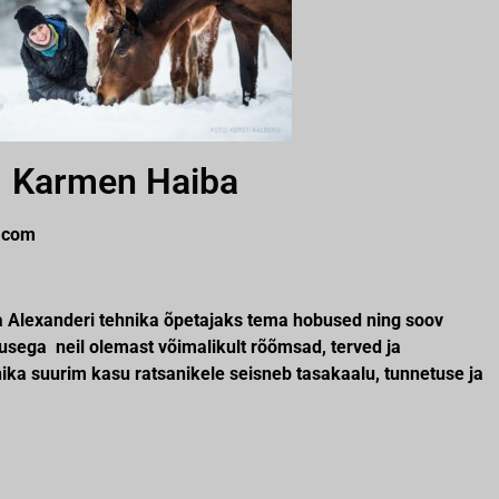
Karmen Haiba
.com
a Alexanderi tehnika õpetajaks tema hobused ning soov
usega neil olemast võimalikult rõõmsad, terved ja
ika suurim kasu ratsanikele seisneb tasakaalu, tunnetuse ja