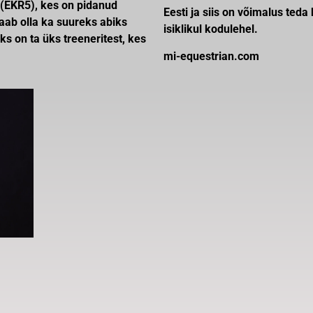
r (EKR5), kes on pidanud
Eesti ja siis on võimalus te
saab olla ka suureks abiks
isiklikul kodulehel.
s on ta üks treeneritest, kes
mi-equestrian.com