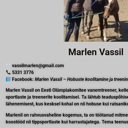
Marlen Vassil
vassilmarlen@gmail.com
5331 3776
Facebook:
Marlen Vassil – Hobuste koolitamine ja treeni
Marlen Vassil on Eesti Olümpiakomitee vanemtreener, kell
sportlaste ja treenerite koolitamisel. Ta lähtub teaduspõhise
lähenemisest, kus kesksel kohal on nii hobuse kui ratsanik
Marlenil on rahvusvaheline kogemus, ta on töötanud mitmel 
koostööd nii tippsportlaste kui harrastajatega. Tema teen