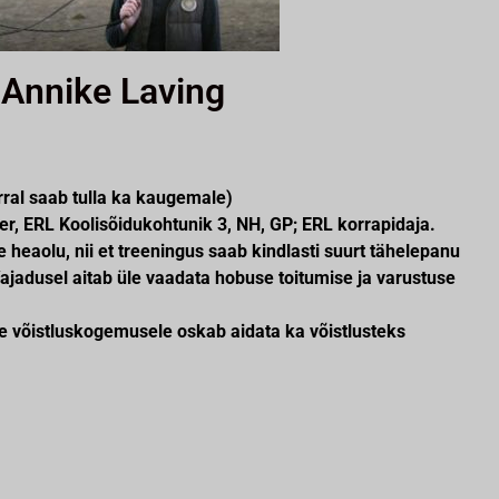
Annike Laving
ral saab tulla ka kaugemale)
, ERL Koolisõidukohtunik 3, NH, GP; ERL korrapidaja.
 heaolu, nii et treeningus saab kindlasti suurt tähelepanu
Vajadusel aitab üle vaadata hobuse toitumise ja varustuse
le võistluskogemusele oskab aidata ka võistlusteks