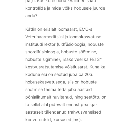
palju. Kas koresööda kvaliteeti saab
kontrollida ja mida võiks hobusele juurde
anda?
Kätlin on erialalt loomaarst, EMÜ-s
Veterinaarmeditsiini ja loomakasvatuse
instituudi lektor (üldfüsioloogia, hobuste
spordifüsioloogia, hobuste söötmine,
hobuste sigimine), lisaks veel ka FEI 3*
kestvusratsutamise võistlusarst. Kuna ka
kodune elu on seotud juba ca 20a.
hobusekasvatusega, siis on hobuste
söötmise teema teda juba aastaid
põhjalikumalt huvitanud, ning seetõttu on
ta sellel alal pidevalt ennast pea iga-
aastaselt täiendanud (rahvusvahelised
konverentsid, kursused jms).